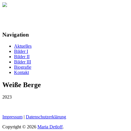
Maria Detloff
Navigation
Aktuelles
Bilder I
Bilder II
Bilder III
Biografie
Kontakt
Weiße Berge
2023
Impressum
|
Datenschutzerklärung
Copyright © 2026
Maria Detloff
.