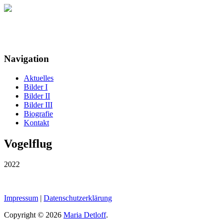
Maria Detloff
Navigation
Aktuelles
Bilder I
Bilder II
Bilder III
Biografie
Kontakt
Vogelflug
2022
Impressum
|
Datenschutzerklärung
Copyright © 2026
Maria Detloff
.