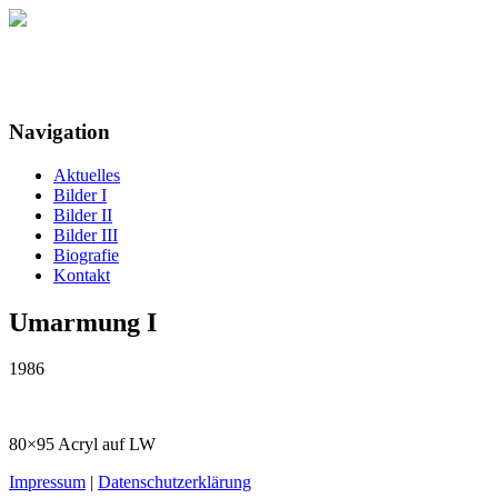
Maria Detloff
Navigation
Aktuelles
Bilder I
Bilder II
Bilder III
Biografie
Kontakt
Umarmung I
1986
80×95 Acryl auf LW
Impressum
|
Datenschutzerklärung