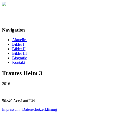
Maria Detloff
Navigation
Aktuelles
Bilder I
Bilder II
Bilder III
Biografie
Kontakt
Trautes Heim 3
2016
50×40 Acryl auf LW
Impressum
|
Datenschutzerklärung