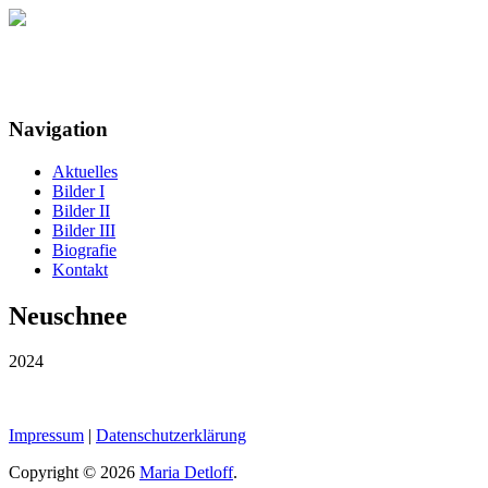
Maria Detloff
Navigation
Aktuelles
Bilder I
Bilder II
Bilder III
Biografie
Kontakt
Neuschnee
2024
Impressum
|
Datenschutzerklärung
Copyright © 2026
Maria Detloff
.