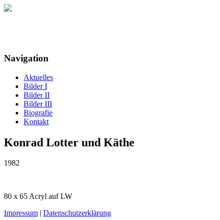
Maria Detloff
Navigation
Aktuelles
Bilder I
Bilder II
Bilder III
Biografie
Kontakt
Konrad Lotter und Käthe
1982
80 x 65 Acryl auf LW
Impressum
|
Datenschutzerklärung