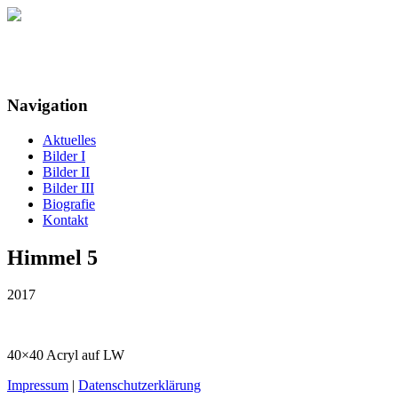
Maria Detloff
Navigation
Aktuelles
Bilder I
Bilder II
Bilder III
Biografie
Kontakt
Himmel 5
2017
40×40 Acryl auf LW
Impressum
|
Datenschutzerklärung