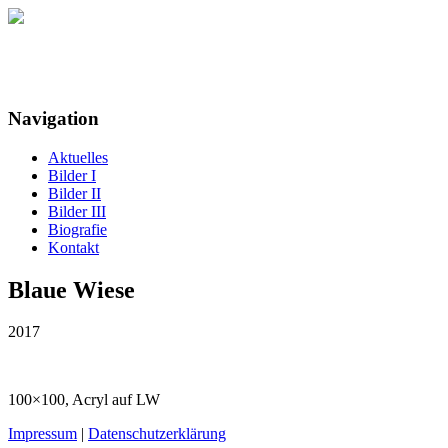
Maria Detloff
Navigation
Aktuelles
Bilder I
Bilder II
Bilder III
Biografie
Kontakt
Blaue Wiese
2017
100×100, Acryl auf LW
Impressum
|
Datenschutzerklärung